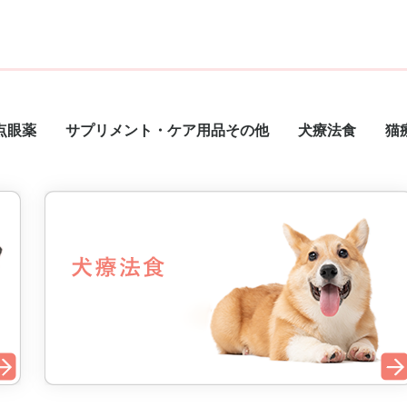
点眼薬
サプリメント・ケア用品その他
犬療法食
猫
サプリメント
トリミング用品
オーラルケア
投薬補助食品
犬用健康補助食品
おやつ