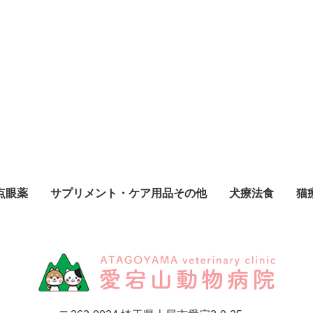
点眼薬
サプリメント・ケア用品その他
犬療法食
猫
サプリメント
トリミング用品
オーラルケア
投薬補助食品
犬用健康補助食品
おやつ